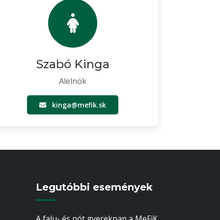
Szabó Kinga
Alelnök
kinga@mefik.sk
Legutóbbi események
A falu- és pót gyereknap a MeFiK