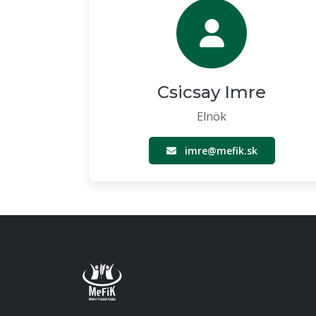
Csicsay Imre
Elnök
imre@mefik.sk