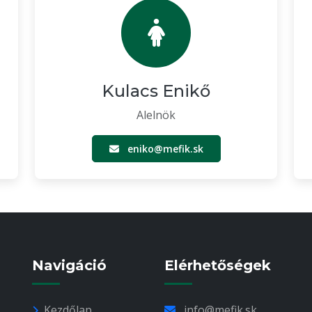
Kulacs Enikő
Alelnök
eniko@mefik.sk
Navigáció
Elérhetőségek
Kezdőlap
info@mefik.sk